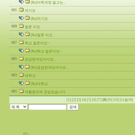
[Re]어학과정 말고는...
691
저기요
[Re]저기요
689
질문 이요
[Re]질문 이요
687
학교 질문이요~
[Re]학교 질문이요~
685
궁금한게있어서요...
[Re]궁금한게있어서요...
683
대학교
[Re]대학교
681
여름캠프에 관심있습니다.
[1]
[2]
[3]
[4]
[5]
[6]
[7]
[8]
[9]
[10]
[다음10]