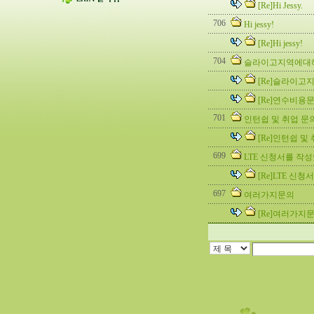
[Re]Hi Jessy.
706
Hi jessy!
[Re]Hi jessy!
704
슬라이고지역에대
[Re]슬라이
[Re]연수비용
701
인턴쉽 및 취업 문
[Re]인턴쉽 및
699
LTE 신청서를 작
[Re]LTE 신
697
여러가지문의
[Re]여러가지