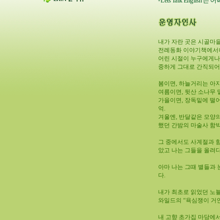
- Lets Talk Eng
내가 자란 곳은 시골마
전례동화 이야기책에서나
어린 시절이 누구에게나 
중하게 그대로 간직되어
봄이면, 하늘거리는 아
여름이면, 뒷산 소나무 
가을이면, 장독밑에 떨
억.
겨울엔, 반달같은 모양
했던 간밤의 마술사 함
그 중에서도 사계절과 
았고 나는 그들을 올려
아마 나는 그때 별들과
다.
내가 최초로 읽었던 노블
와일드의 “욕심쟁이 거인
내 고향 초가집 마당에서